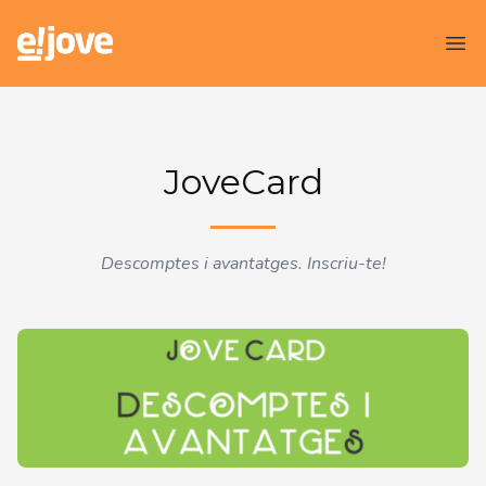
Sant Andreu Jove
Ope
JoveCard
Descomptes i avantatges. Inscriu-te!